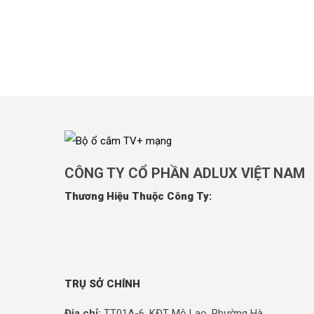
CÔNG TY CỔ PHẦN ADLUX VIỆT NAM
Thương Hiệu Thuộc Công Ty:
TRỤ SỞ CHÍNH
Địa chỉ:
TT01A-6, KĐT Mộ Lao, Phường Hà