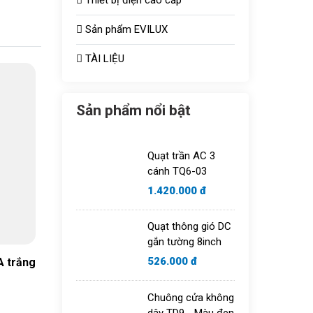
Thiết bị điện cao cấp
Sản phẩm EVILUX
TÀI LIỆU
Sản phẩm nổi bật
Quạt trần AC 3
cánh TQ6-03
1.420.000 đ
Quạt thông gió DC
gắn tường 8inch
526.000 đ
A trắng
Chuông cửa không
dây TD9 - Màu đen