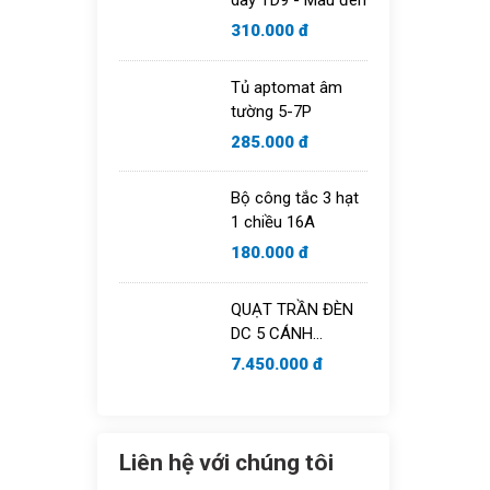
310.000 đ
Tủ aptomat âm
tường 5-7P
285.000 đ
Bộ công tắc 3 hạt
1 chiều 16A
180.000 đ
QUẠT TRẦN ĐÈN
DC 5 CÁNH
HAKEN MODEL
7.450.000 đ
HK-QT09B
Liên hệ với chúng tôi