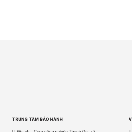
TRUNG TÂM BẢO HÀNH
V
Địa chỉ : Cụm công nghiệp Thanh Oai, xã