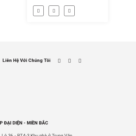
Liên Hệ Với Chúng Tôi
P ĐẠI DIỆN - MIỀN BẮC
Lô 36 - BT4-3 Khu nhà ở Trung Văn,