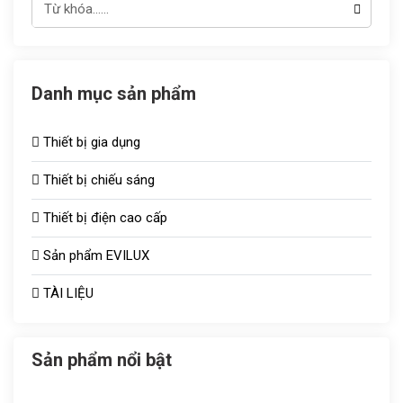
Danh mục sản phẩm
Thiết bị gia dụng
Thiết bị chiếu sáng
Thiết bị điện cao cấp
Đèn chiếu sáng TOT
Sản phẩm EVILUX
Công tắc ổ cắm
Bóng sưởi
TÀI LIỆU
Aptomat
Vợt muỗi
Quạt thông gió
Bóng bulb
Sản phẩm nổi bật
Tủ aptomat
Áo điều hòa