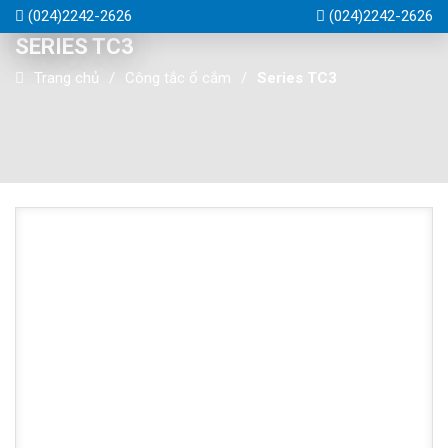
(024)2242-2626
(024)2242-2626
SERIES TC3
Trang chủ
Công tắc ổ cắm
Series TC3