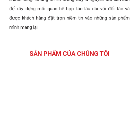
để xây dựng mối quan hệ hợp tác lâu dài với đối tác và
được khách hàng đặt trọn niềm tin vào những sản phẩm
mình mang lại.
SẢN PHẨM CỦA CHÚNG TÔI
BUY NOW
nước,thiết bị thông minh
Các sản phẩm thiết bị gia dụng,thiết bị nhà bếp,thiết bị lọc
THIẾT BỊ GIA DỤNG HAKEN