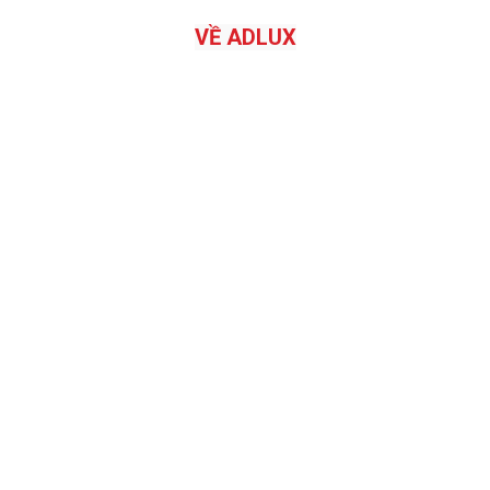
VỀ ADLUX
ADLUX Việt Nam: Sứ Mệnh và Sản Phẩm Chất
Lượng
- ADLUX Việt Nam
- Haken - Sự Đa Dạng và Phong Cách