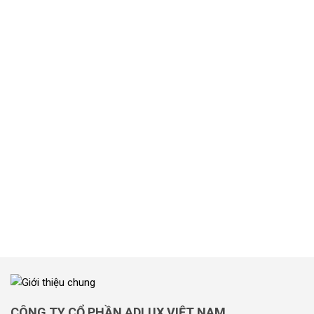
BUY NOW
như bóng đèn
Các sản phẩm bao gồm các sản phẩm
EVILUX
SẢN PHẨM
CÔNG TY CỔ PHẦN ADLUX VIỆT NAM