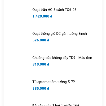
Tủ aptomat
Áo điều hòa
Quạt trần AC 3 cánh TQ6-03
Chuông cửa
1.420.000 đ
Quạt thông gió DC gắn tường 8inch
526.000 đ
Chuông cửa không dây TD9 - Màu đen
310.000 đ
Tủ aptomat âm tường 5-7P
285.000 đ
Bộ công tắc 3 hạt 1 chiều 16A