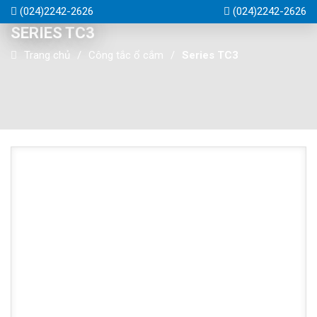
(024)2242-2626
(024)2242-2626
SERIES TC3
Trang chủ
Công tắc ổ cắm
Series TC3