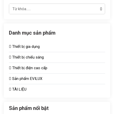
Danh mục sản phẩm
Thiết bị gia dụng
Thiết bị chiếu sáng
Thiết bị điện cao cấp
Đèn chiếu sáng TOT
Sản phẩm EVILUX
Công tắc ổ cắm
Bóng sưởi
TÀI LIỆU
Aptomat
Vợt muỗi
Quạt thông gió
Bóng bulb
Sản phẩm nổi bật