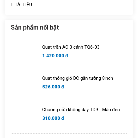
TÀI LIỆU
Aptomat
Vợt muỗi
Quạt thông gió
Bóng bulb
Sản phẩm nổi bật
Tủ aptomat
Áo điều hòa
Quạt trần AC 3 cánh TQ6-03
Chuông cửa
1.420.000 đ
Quạt thông gió DC gắn tường 8inch
526.000 đ
Chuông cửa không dây TD9 - Màu đen
310.000 đ