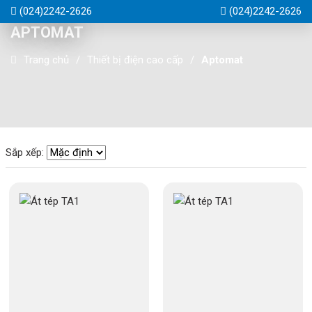
(024)2242-2626
(024)2242-2626
APTOMAT
Trang chủ
Thiết bị điện cao cấp
Aptomat
Sắp xếp: