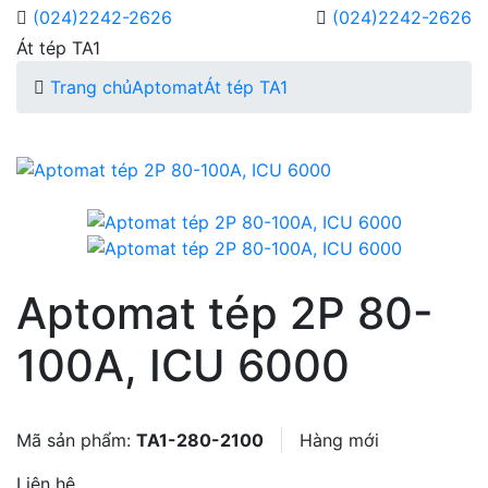
(024)2242-2626
(024)2242-2626
Át tép TA1
Trang chủ
Aptomat
Át tép TA1
Aptomat tép 2P 80-
100A, ICU 6000
Mã sản phẩm:
TA1-280-2100
Hàng mới
Liên hệ