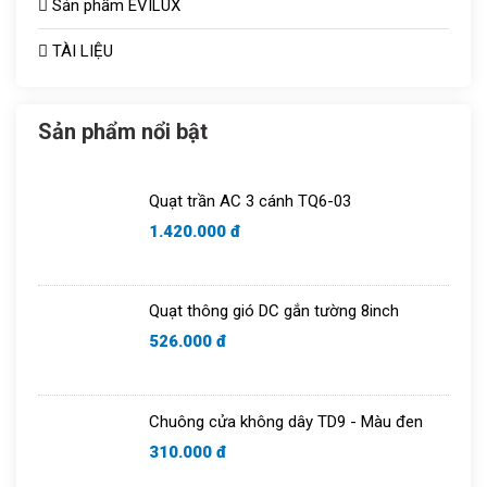
Sản phẩm EVILUX
Công tắc ổ cắm
Bóng sưởi
TÀI LIỆU
Aptomat
Vợt muỗi
Quạt thông gió
Bóng bulb
Sản phẩm nổi bật
Tủ aptomat
Áo điều hòa
Quạt trần AC 3 cánh TQ6-03
Chuông cửa
1.420.000 đ
Quạt thông gió DC gắn tường 8inch
526.000 đ
Chuông cửa không dây TD9 - Màu đen
310.000 đ