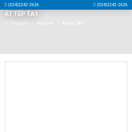
(024)2242-2626
(024)2242-2626
ÁT TÉP TA1
Trang chủ
Aptomat
Át tép TA1