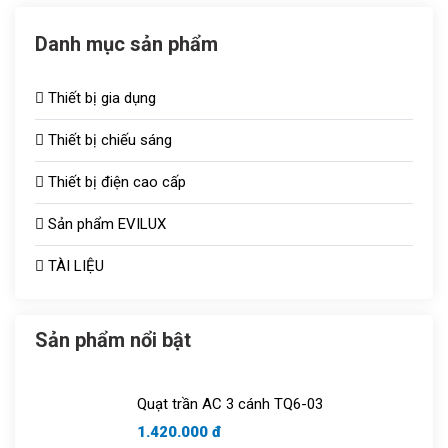
Danh mục sản phẩm
Thiết bị gia dụng
Thiết bị chiếu sáng
Thiết bị điện cao cấp
Đèn chiếu sáng TOT
Sản phẩm EVILUX
Công tắc ổ cắm
Bóng sưởi
TÀI LIỆU
Aptomat
Vợt muỗi
Quạt thông gió
Bóng bulb
Sản phẩm nổi bật
Tủ aptomat
Áo điều hòa
Quạt trần AC 3 cánh TQ6-03
Chuông cửa
1.420.000 đ