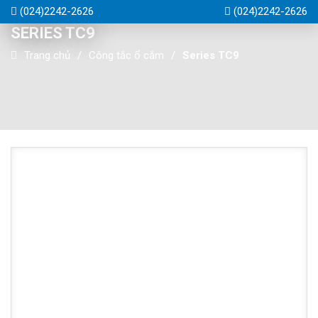
(024)2242-2626
(024)2242-2626
SERIES TC9
Trang chủ
Công tắc ổ cắm
Series TC9