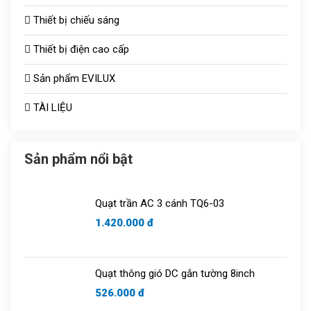
Thiết bị chiếu sáng
Thiết bị điện cao cấp
Đèn chiếu sáng TOT
Sản phẩm EVILUX
Công tắc ổ cắm
Bóng sưởi
TÀI LIỆU
Aptomat
Vợt muỗi
Quạt thông gió
Bóng bulb
Sản phẩm nổi bật
Tủ aptomat
Áo điều hòa
Quạt trần AC 3 cánh TQ6-03
Chuông cửa
1.420.000 đ
Quạt thông gió DC gắn tường 8inch
526.000 đ