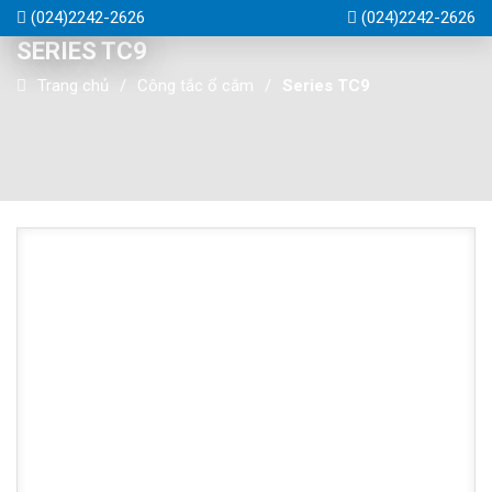
(024)2242-2626
(024)2242-2626
SERIES TC9
Trang chủ
Công tắc ổ cắm
Series TC9