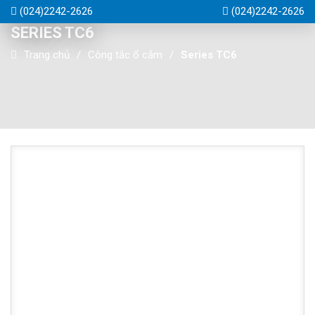
(024)2242-2626
(024)2242-2626
SERIES TC6
Trang chủ
Công tắc ổ cắm
Series TC6