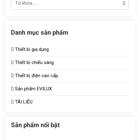
Danh mục sản phẩm
Thiết bị gia dụng
Thiết bị chiếu sáng
Thiết bị điện cao cấp
Đèn chiếu sáng TOT
Sản phẩm EVILUX
Công tắc ổ cắm
Bóng sưởi
TÀI LIỆU
Aptomat
Vợt muỗi
Quạt thông gió
Bóng bulb
Sản phẩm nổi bật
Tủ aptomat
Áo điều hòa