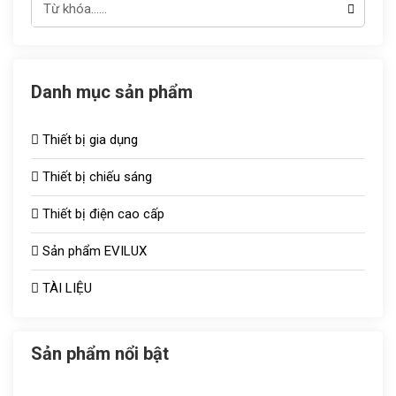
Danh mục sản phẩm
Thiết bị gia dụng
Thiết bị chiếu sáng
Thiết bị điện cao cấp
Đèn chiếu sáng TOT
Sản phẩm EVILUX
Công tắc ổ cắm
Bóng sưởi
TÀI LIỆU
Aptomat
Vợt muỗi
Quạt thông gió
Bóng bulb
Sản phẩm nổi bật
Tủ aptomat
Áo điều hòa