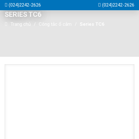
(024)2242-2626
(024)2242-2626
SERIES TC6
Trang chủ
Công tắc ổ cắm
Series TC6