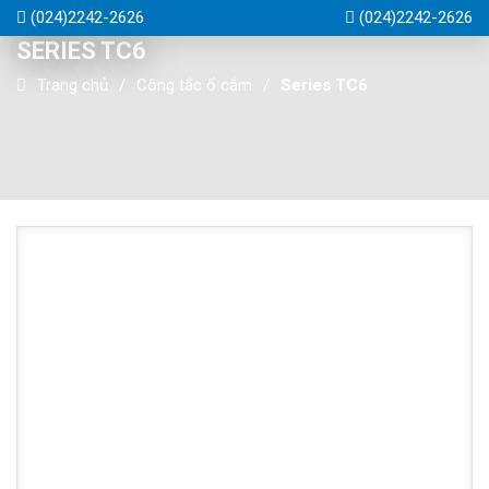
(024)2242-2626
(024)2242-2626
SERIES TC6
Trang chủ
Công tắc ổ cắm
Series TC6