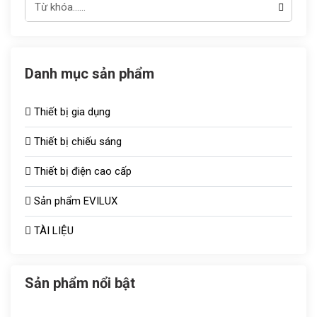
Danh mục sản phẩm
Thiết bị gia dụng
Thiết bị chiếu sáng
Thiết bị điện cao cấp
Đèn chiếu sáng TOT
Sản phẩm EVILUX
Công tắc ổ cắm
Bóng sưởi
TÀI LIỆU
Aptomat
Vợt muỗi
Quạt thông gió
Bóng bulb
Sản phẩm nổi bật
Tủ aptomat
Áo điều hòa