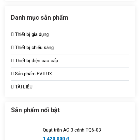
Danh mục sản phẩm
Thiết bị gia dụng
Thiết bị chiếu sáng
Thiết bị điện cao cấp
Đèn chiếu sáng TOT
Sản phẩm EVILUX
Công tắc ổ cắm
Bóng sưởi
TÀI LIỆU
Aptomat
Vợt muỗi
Quạt thông gió
Bóng bulb
Sản phẩm nổi bật
Tủ aptomat
Áo điều hòa
Quạt trần AC 3 cánh TQ6-03
Chuông cửa
1.420.000 đ