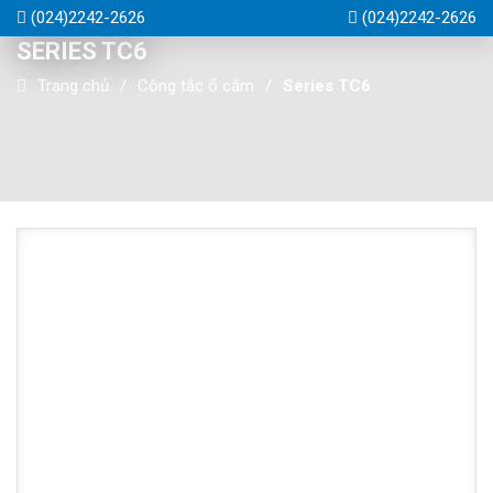
(024)2242-2626
(024)2242-2626
SERIES TC6
Trang chủ
Công tắc ổ cắm
Series TC6