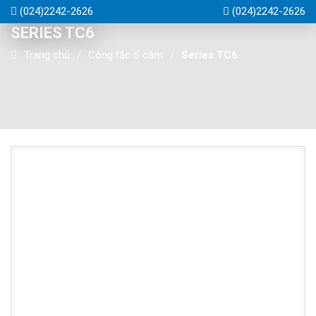
(024)2242-2626
(024)2242-2626
SERIES TC6
Trang chủ
Công tắc ổ cắm
Series TC6