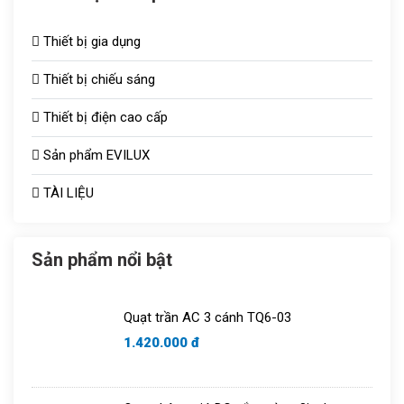
Thiết bị gia dụng
Thiết bị chiếu sáng
Thiết bị điện cao cấp
Đèn chiếu sáng TOT
Sản phẩm EVILUX
Công tắc ổ cắm
Bóng sưởi
TÀI LIỆU
Aptomat
Vợt muỗi
Quạt thông gió
Bóng bulb
Sản phẩm nổi bật
Tủ aptomat
Áo điều hòa
Quạt trần AC 3 cánh TQ6-03
Chuông cửa
1.420.000 đ