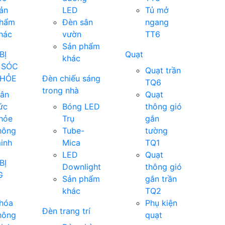
ản
LED
Tủ mở
hẩm
Đèn sân
ngang
hác
vườn
TT6
Sản phẩm
BỊ
Quạt
khác
 SÓC
Quạt trần
KHỎE
Đèn chiếu sáng
TQ6
trong nhà
ân
Quạt
ức
Bóng LED
thông gió
hỏe
Trụ
gắn
hông
Tube-
tường
inh
Mica
TQ1
LED
Quạt
BỊ
Downlight
thông gió
G
Sản phẩm
gắn trần
khác
TQ2
hóa
Phụ kiện
Đèn trang trí
hông
quạt