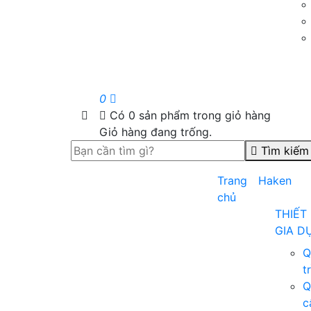
0
Có
0
sản phẩm trong giỏ hàng
Giỏ hàng đang trống.
Tìm kiếm
Trang
Haken
chủ
THIẾT 
GIA D
Q
t
Q
c