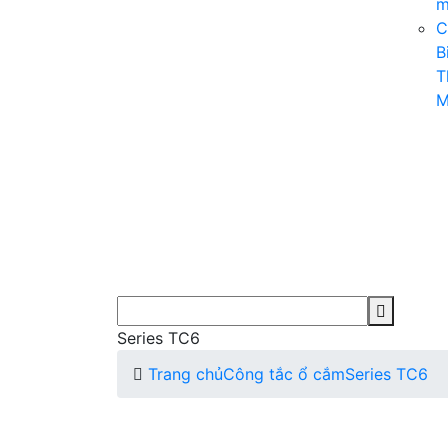
m
C
B
T
M
Series TC6
Trang chủ
Công tắc ổ cắm
Series TC6