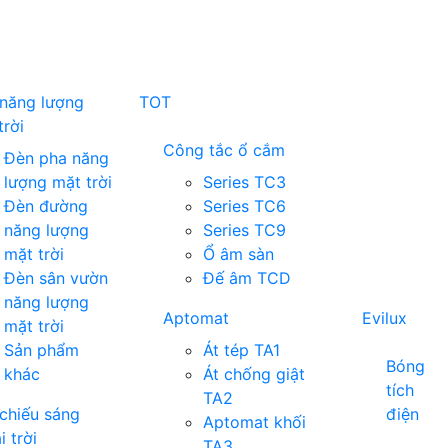
năng lượng
TOT
trời
Công tắc ổ cắm
Đèn pha năng
lượng mặt trời
Series TC3
Đèn đường
Series TC6
năng lượng
Series TC9
mặt trời
Ổ âm sàn
Đèn sân vườn
Đế âm TCD
năng lượng
Aptomat
Evilux
mặt trời
Sản phẩm
Át tép TA1
Bóng
khác
Át chống giật
tích
TA2
chiếu sáng
điện
Aptomat khối
i trời
TA3