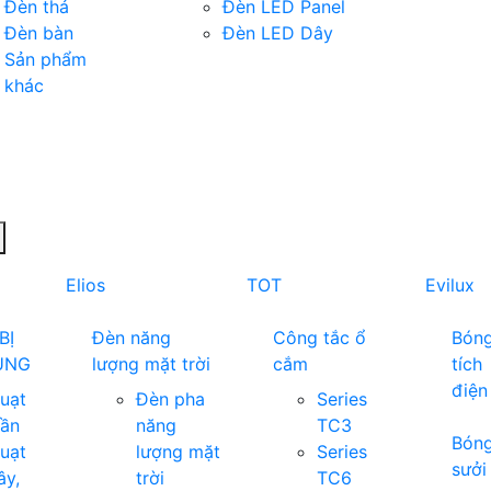
Đèn thả
Đèn LED Panel
Đèn bàn
Đèn LED Dây
Sản phẩm
khác
Elios
TOT
Evilux
BỊ
Đèn năng
Công tắc ổ
Bón
ỤNG
lượng mặt trời
cắm
tích
điện
uạt
Đèn pha
Series
rần
năng
TC3
Bón
uạt
lượng mặt
Series
sưởi
ây,
trời
TC6