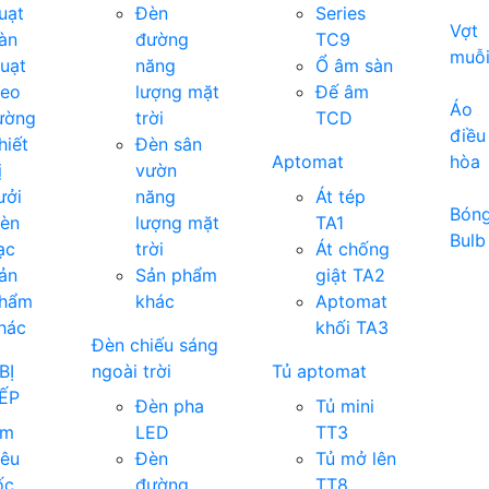
uạt
Đèn
Series
Vợt
àn
đường
TC9
muỗ
uạt
năng
Ổ âm sàn
reo
lượng mặt
Đế âm
Áo
ường
trời
TCD
điều
hiết
Đèn sân
Aptomat
hòa
ị
vườn
ưởi
năng
Át tép
Bón
èn
lượng mặt
TA1
Bulb
ạc
trời
Át chống
ản
Sản phẩm
giật TA2
hẩm
khác
Aptomat
hác
khối TA3
Đèn chiếu sáng
BỊ
ngoài trời
Tủ aptomat
ẾP
Đèn pha
Tủ mini
Ấm
LED
TT3
iêu
Đèn
Tủ mở lên
ốc
đường
TT8