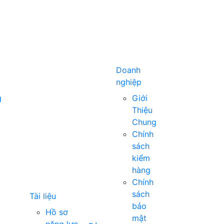
i
Doanh
nghiệp
g
Giới
Thiệu
Chung
Chính
sách
kiểm
hàng
Chính
sách
Tài liệu
bảo
Hồ sơ
mật
năng lực