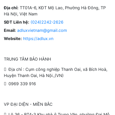
Địa chỉ:
TT01A-6, KĐT Mộ Lao, Phường Hà Đông, TP
Hà Nội, Việt Nam
SĐT Liên hệ:
(024)2242-2626
Email:
adluxvietnam@gmail.com
Website:
https://adlux.vn
TRUNG TÂM BẢO HÀNH
Địa chỉ : Cụm công nghiệp Thanh Oai, xã Bích Hoà,
Huyện Thanh Oai, Hà Nội.,(VN)
0969 339 916
VP ĐẠI DIỆN - MIỀN BẮC
Lô 36 - BT4-3 Khu nhà ở Trung Văn, phường Đại Mỗ,