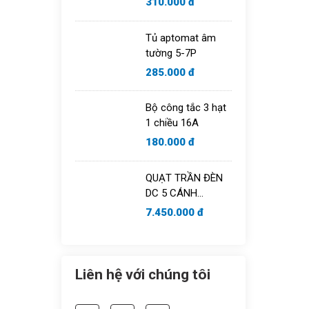
310.000 đ
Tủ aptomat âm
tường 5-7P
285.000 đ
Bộ công tắc 3 hạt
1 chiều 16A
180.000 đ
QUẠT TRẦN ĐÈN
DC 5 CÁNH
HAKEN MODEL
7.450.000 đ
HK-QT09B
Liên hệ với chúng tôi