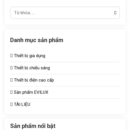
Danh mục sản phẩm
Thiết bị gia dụng
Thiết bị chiếu sáng
Thiết bị điện cao cấp
Đèn chiếu sáng TOT
Sản phẩm EVILUX
Công tắc ổ cắm
Bóng sưởi
TÀI LIỆU
Aptomat
Vợt muỗi
Quạt thông gió
Bóng bulb
Sản phẩm nổi bật