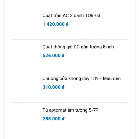
Tủ aptomat
Áo điều hòa
Quạt trần AC 3 cánh TQ6-03
Chuông cửa
1.420.000 đ
Quạt thông gió DC gắn tường 8inch
526.000 đ
Chuông cửa không dây TD9 - Màu đen
310.000 đ
Tủ aptomat âm tường 5-7P
285.000 đ