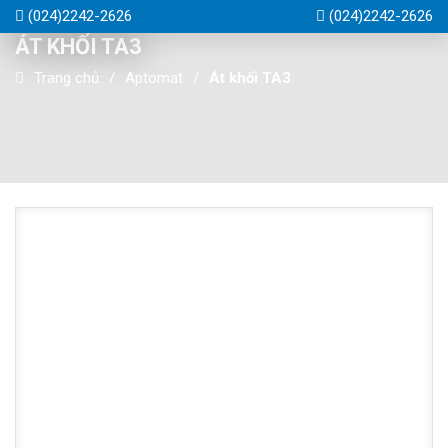
(024)2242-2626
(024)2242-2626
ÁT KHỐI TA3
Trang chủ
Aptomat
Át khối TA3