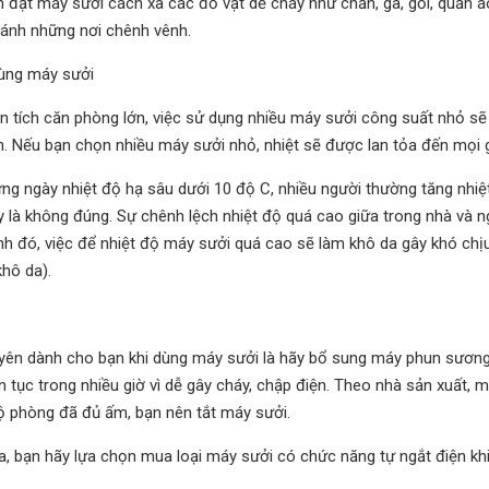
 đặt máy sưởi cách xa các đồ vật dễ cháy như chăn, ga, gối, quần á
ránh những nơi chênh vênh.
ùng máy sưởi
n tích căn phòng lớn, việc sử dụng nhiều máy sưởi công suất nhỏ sẽ
n. Nếu bạn chọn nhiều máy sưởi nhỏ, nhiệt sẽ được lan tỏa đến mọi 
ng ngày nhiệt độ hạ sâu dưới 10 độ C, nhiều người thường tăng nhiệ
y là không đúng. Sự chênh lệch nhiệt độ quá cao giữa trong nhà và n
h đó, việc để nhiệt độ máy sưởi quá cao sẽ làm khô da gây khó ch
khô da).
uyên dành cho bạn khi dùng máy sưởi là hãy bổ sung máy phun sươn
ên tục trong nhiều giờ vì dễ gây cháy, chập điện. Theo nhà sản xuất,
ộ phòng đã đủ ấm, bạn nên tắt máy sưởi.
a, bạn hãy lựa chọn mua loại máy sưởi có chức năng tự ngắt điện khi 