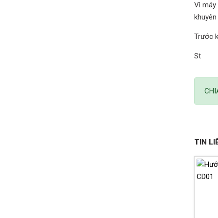
Vì máy 
khuyên 
Trước k
St
CHI
TIN L