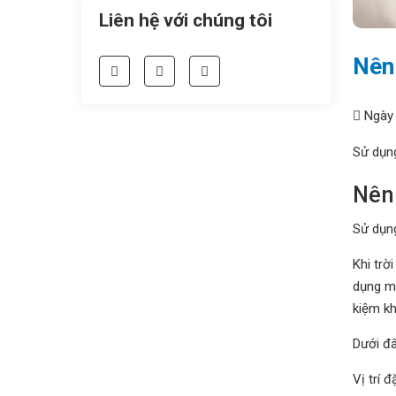
Liên hệ với chúng tôi
Nên
Ngày 
Sử dụng
Nên
Sử dụng
Khi trờ
dụng má
kiệm kh
Dưới đâ
Vị trí đ