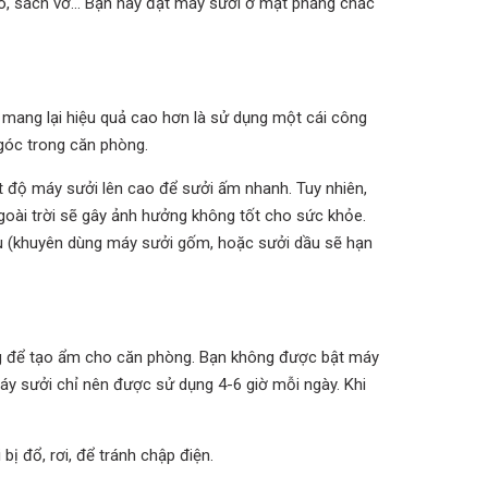
o, sách vở... Bạn hãy đặt máy sưởi ở mặt phẳng chắc
 mang lại hiệu quả cao hơn là sử dụng một cái công
góc trong căn phòng.
t độ máy sưởi lên cao để sưởi ấm nhanh. Tuy nhiên,
goài trời sẽ gây ảnh hưởng không tốt cho sức khỏe.
ịu (khuyên dùng máy sưởi gốm, hoặc sưởi dầu sẽ hạn
g để tạo ẩm cho căn phòng. Bạn không được bật máy
 máy sưởi chỉ nên được sử dụng 4-6 giờ mỗi ngày. Khi
bị đổ, rơi, để tránh chập điện.