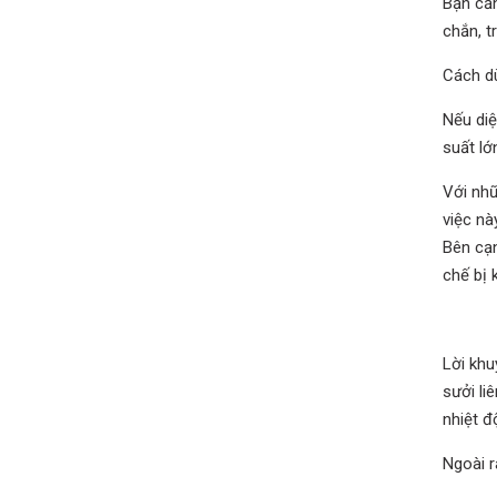
Bạn cần
chắn, t
Cách d
Nếu diệ
suất lớ
Với nhữ
việc nà
Bên cạn
chế bị 
Lời kh
sưởi li
nhiệt đ
Ngoài r