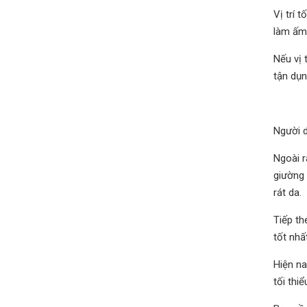
Vị trí 
làm ấm 
Nếu vị 
tận dụn
Người d
Ngoài r
giường 
rát da.
Tiếp th
tốt nhấ
Hiện na
tối thi