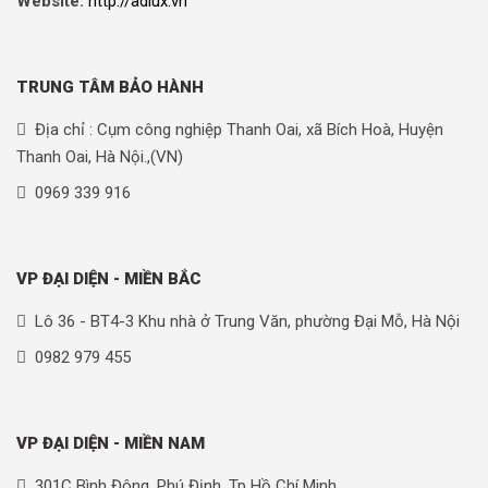
Website:
http://adlux.vn
TRUNG TÂM BẢO HÀNH
Địa chỉ : Cụm công nghiệp Thanh Oai, xã Bích Hoà, Huyện
Thanh Oai, Hà Nội.,(VN)
0969 339 916
VP ĐẠI DIỆN - MIỀN BẮC
Lô 36 - BT4-3 Khu nhà ở Trung Văn, phường Đại Mỗ, Hà Nội
0982 979 455
VP ĐẠI DIỆN - MIỀN NAM
301C Bình Đông, Phú Định, Tp Hồ Chí Minh