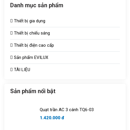
Danh mục sản phẩm
Thiết bị gia dụng
Thiết bị chiếu sáng
Thiết bị điện cao cấp
Đèn chiếu sáng TOT
Sản phẩm EVILUX
Công tắc ổ cắm
Bóng sưởi
TÀI LIỆU
Aptomat
Vợt muỗi
Quạt thông gió
Bóng bulb
Sản phẩm nổi bật
Tủ aptomat
Áo điều hòa
Quạt trần AC 3 cánh TQ6-03
Chuông cửa
1.420.000 đ